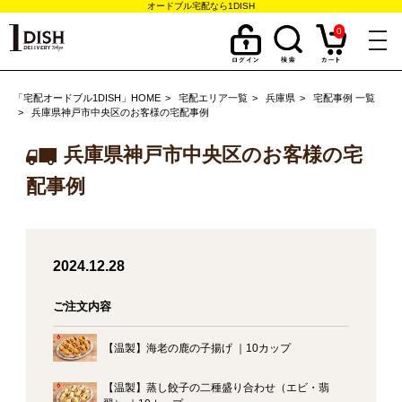
オードブル宅配なら1DISH
0
togg
navi
「宅配オードブル1DISH」HOME
宅配エリア一覧
兵庫県
宅配事例 一覧
兵庫県神戸市中央区のお客様の宅配事例
兵庫県神戸市中央区のお客様の宅
配事例
2024.12.28
ご注文内容
【温製】海老の鹿の子揚げ ｜10カップ
【温製】蒸し餃子の二種盛り合わせ（エビ・翡