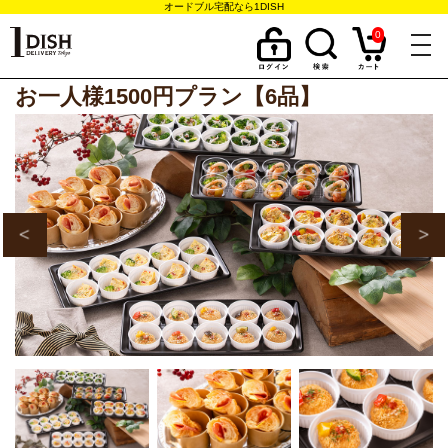
オードブル宅配なら1DISH
0
togg
navi
お一人様1500円プラン【6品】