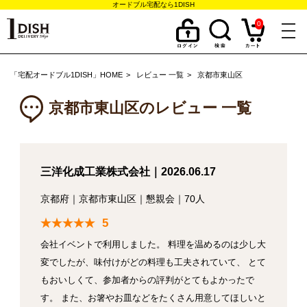
オードブル宅配なら1DISH
0
togg
navi
「宅配オードブル1DISH」HOME
レビュー 一覧
京都市東山区
京都市東山区のレビュー 一覧
三洋化成工業株式会社｜2026.06.17
京都府
｜
京都市東山区
｜
懇親会
｜
70人
5
会社イベントで利用しました。 料理を温めるのは少し大
変でしたが、味付けがどの料理も工夫されていて、 とて
もおいしくて、参加者からの評判がとてもよかったで
す。 また、お箸やお皿などをたくさん用意してほしいと