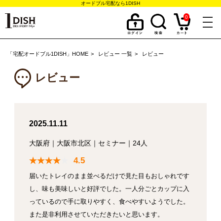
オードブル宅配なら1DISH
0
togg
navi
「宅配オードブル1DISH」HOME
レビュー 一覧
レビュー
レビュー
2025.11.11
大阪府
｜
大阪市北区
｜
セミナー
｜
24人
4.5
届いたトレイのまま並べるだけで見た目もおしゃれです
し、味も美味しいと好評でした。一人分ごとカップに入
っているので手に取りやすく、食べやすいようでした。
また是非利用させていただきたいと思います。