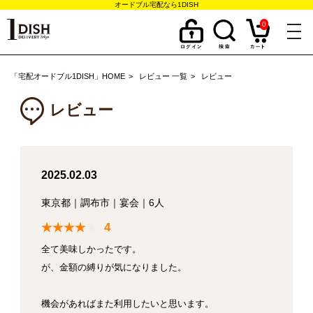
オードブル宅配なら1DISH
0
togg
navi
「宅配オードブル1DISH」HOME
レビュー 一覧
レビュー
レビュー
2025.02.03
東京都
｜
調布市
｜
宴会
｜
6人
4
全て美味しかったです。
が、金額の縛りが気になりました。
機会があればまた利用したいと思います。