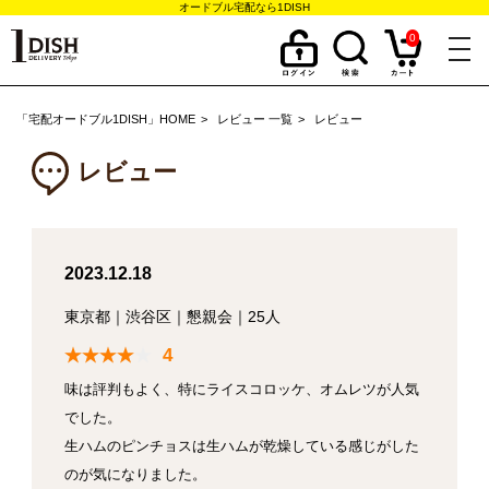
オードブル宅配なら1DISH
0
togg
navi
「宅配オードブル1DISH」HOME
レビュー 一覧
レビュー
レビュー
2023.12.18
東京都
｜
渋谷区
｜
懇親会
｜
25人
4
味は評判もよく、特にライスコロッケ、オムレツが人気
でした。
生ハムのピンチョスは生ハムが乾燥している感じがした
のが気になりました。