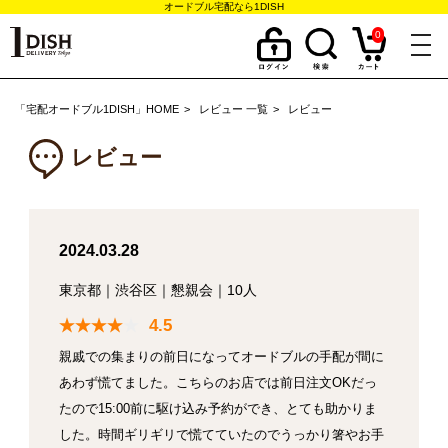
オードブル宅配なら1DISH
0
togg
navi
「宅配オードブル1DISH」HOME
レビュー 一覧
レビュー
レビュー
2024.03.28
東京都
｜
渋谷区
｜
懇親会
｜
10人
4.5
親戚での集まりの前日になってオードブルの手配が間に
あわず慌てました。こちらのお店では前日注文OKだっ
たので15:00前に駆け込み予約ができ、とても助かりま
した。時間ギリギリで慌てていたのでうっかり箸やお手