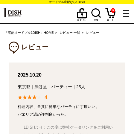
オードブル宅配なら1DISH
0
togg
navi
「宅配オードブル1DISH」HOME
レビュー 一覧
レビュー
レビュー
2025.10.20
東京都
｜
渋谷区
｜
パーティー
｜
25人
4
料理内容、量共に簡単なパーティに丁度いい。
パエリア温め評判良かった。
1DISHより：この度は弊社ケータリングをご利用い