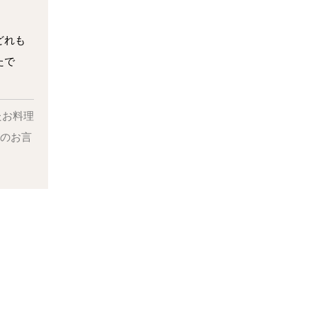
どれも
たで
たお料理
とのお言