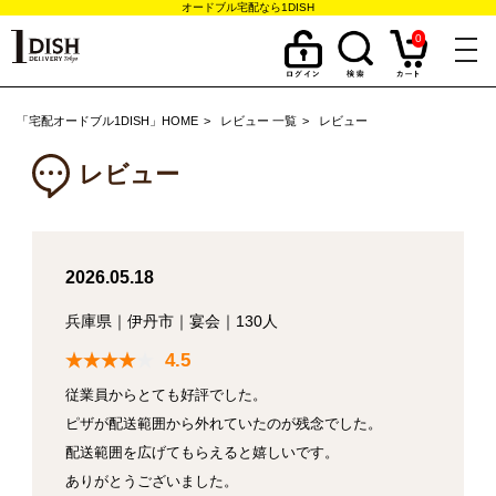
オードブル宅配なら1DISH
0
togg
navi
「宅配オードブル1DISH」HOME
レビュー 一覧
レビュー
レビュー
2026.05.18
兵庫県
｜
伊丹市
｜
宴会
｜
130人
4.5
従業員からとても好評でした。
ピザが配送範囲から外れていたのが残念でした。
配送範囲を広げてもらえると嬉しいです。
ありがとうございました。